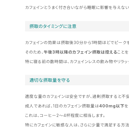
カフェインとうまく付き合いながら睡眠に影響を与えない
摂取のタイミングに注意
カフェインの効果は摂取後30分から1時間ほどでピーク
そのため、
午後3時以降のカフェイン摂取は控える
ことを
特に寝る前の数時間は、カフェインレスの飲み物やリラッ
適切な摂取量を守る
適度な量のカフェインは安全ですが、過剰摂取すると不
成人であれば、1日のカフェイン摂取量は
400mg以下
を
これは、コーヒー2〜4杯程度に相当します。
特にカフェインに敏感な人は、さらに少量で満足する方法