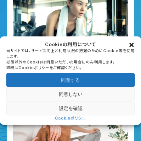
Cookieの利用について
当サイトでは、サービス向上と利用状況の把握のためにCookie等を使用
します。
パーソナルトレーニング
必須以外のCookieは同意いただいた場合にのみ利用します。
詳細はCookieポリシーをご確認ください。
初回無料体験（約40分）
同意する
詳細はこちら
同意しない
予約する
設定を確認
Cookieポリシー