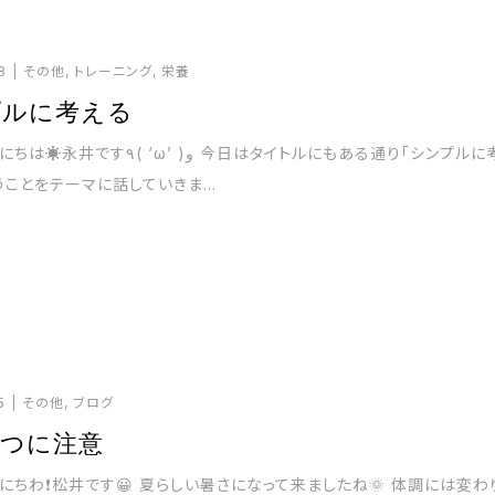
8
その他
,
トレーニング
,
栄養
プルに考える
 ‘ω’ )و 今日はタイトルにもある通り「シンプルに考
うことをテーマに話していきま...
5
その他
,
ブログ
うつに注意
にちわ❗️松井です😀 夏らしい暑さになって来ましたね🌞 体調には変わ