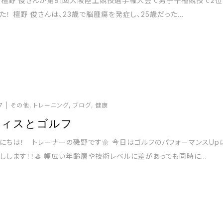
rabの檀野 俊さんが第91回大阪陸上競技選手権大会で男子十種競技で2位
た！ 檀野 俊さんは、23歳で脳腫瘍を発症し、25歳だった...
7
その他
,
トレーニング
,
ブログ
,
健康
ティスとゴルフ
にちは！ トレーナーの磯野です🌼 今日はゴルフのパフォーマンスUp
しします！！⛳️ 幅広い年齢層や技術レベルに差があっても同時に...