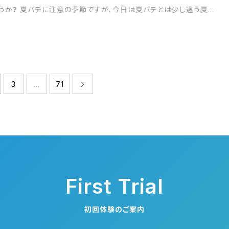
うか❓ 夏バテに注意の季節ですが、今日は夏バテとは少し違う夏...
3
…
71

First Trial
初回体験のご案内