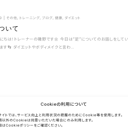
9
その他
,
トレーニング
,
ブログ
,
健康
,
ダイエット
について
にちは！トレーナーの磯野です🌼 今日は”足”についてのお話しをして
ます👣 ダイエットやボディメイクと言わ...
Cookieの利用について
9
その他
,
トレーニング
,
健康
,
ダイエット
をする本当の理由
サイトでは、サービス向上と利用状況の把握のためにCookie等を使用します。
須以外のCookieは同意いただいた場合にのみ利用します。
にちは☀️永井です^_^ 皆さんが運動する理由って何ですか❓ ダイエット
細はCookieポリシーをご確認ください。