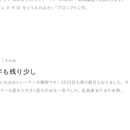
PTに # や ＠ をどう入れるか」 「プロンプトに句...
6
その他
3年も残り少し
にちは🌼トレーナーの磯野です！ 2023日も残り数日となりました。 今
ナーも変わり大きく変化のある一年でした。 私自身まだまだ未熟...