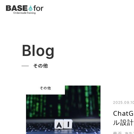
Blog
その他
その他
2025.09.1
Cha
ル設
最近、あち