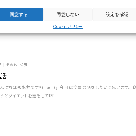
をつけたい、スポーツの成績を上げたい、老後でも寝たきりに...
同意する
同意しない
設定を確認
Cookieポリシー
7
その他
,
栄養
の話
٩( ‘ω’ )و 今日は食事の話をしたいと思います。 食
うとダイエットを連想してPF...