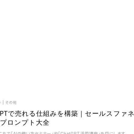
0
その他
tGPTで売れる仕組みを構築｜セールスファ
計プロンプト大全
こちで「AIの使い方セミナー」や「ChatGPT活用講座」を目にします。