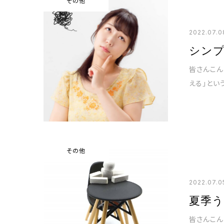
その他
2022.07.0
シン
皆さんこんにちは☀️永井です٩(
える」とい
その他
2022.07.0
夏季
皆さんこん