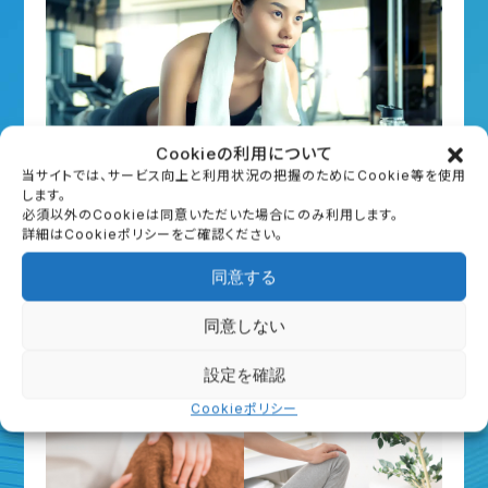
Cookieの利用について
当サイトでは、サービス向上と利用状況の把握のためにCookie等を使用
します。
パーソナルトレーニング
必須以外のCookieは同意いただいた場合にのみ利用します。
詳細はCookieポリシーをご確認ください。
初回無料体験（約40分）
同意する
詳細はこちら
同意しない
予約する
設定を確認
Cookieポリシー