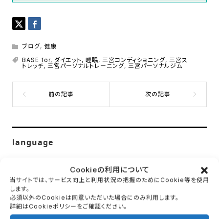
ブログ
,
健康
BASE for
,
ダイエット
,
睡眠
,
三宮コンディショニング
,
三宮ス
トレッチ
,
三宮パーソナルトレーニング
,
三宮パーソナルジム
language
Cookieの利用について
当サイトでは、サービス向上と利用状況の把握のためにCookie等を使用
します。
ブログ：カテゴリー
必須以外のCookieは同意いただいた場合にのみ利用します。
詳細はCookieポリシーをご確認ください。
ブログ