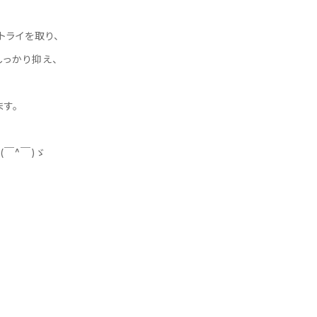
トライを取り、
しっかり抑え、
す。
￣^￣)ゞ