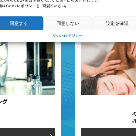
First Trial
須以外のCookieは同意いただいた場合にのみ利用します。
細はCookieポリシーをご確認ください。
初回体験のご案内
同意する
同意しない
設定を確認
Cookieポリシー
ング
）
初
初