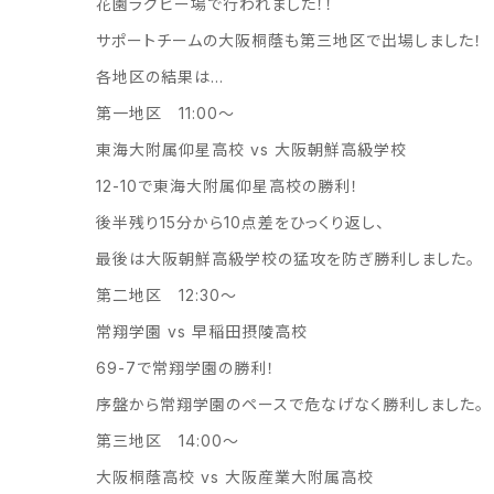
花園ラグビー場で行われました！！
サポートチームの大阪桐蔭も第三地区で出場しました！
各地区の結果は…
第一地区 11:00〜
東海大附属仰星高校 vs 大阪朝鮮高級学校
12-10で東海大附属仰星高校の勝利！
後半残り15分から10点差をひっくり返し、
最後は大阪朝鮮高級学校の猛攻を防ぎ勝利しました。
第二地区 12:30〜
常翔学園 vs 早稲田摂陵高校
69-7で常翔学園の勝利！
序盤から常翔学園のペースで危なげなく勝利しました。
第三地区 14:00〜
大阪桐蔭高校 vs 大阪産業大附属高校