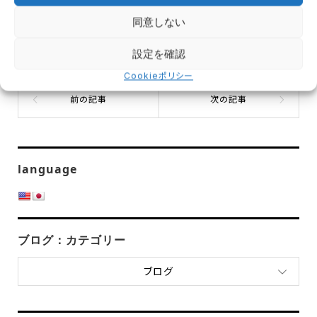
同意しない
ブログ
,
健康
BASE for
,
運動不足
,
不調
,
三宮コンディショニング
,
三宮スト
設定を確認
レッチ
,
三宮パーソナルトレーニング
,
三宮パーソナルジム
Cookieポリシー
language
ブログ：カテゴリー
ブログ