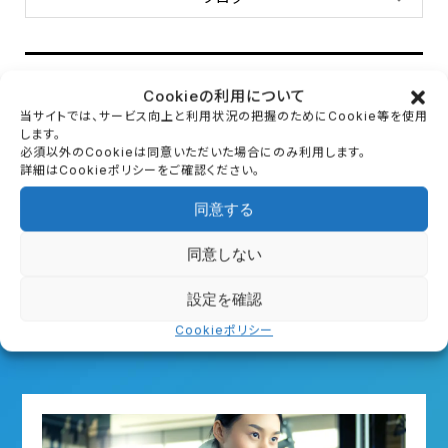
ブログ：アーカイブ
Cookieの利用について
当サイトでは、サービス向上と利用状況の把握のためにCookie等を使用
します。
月を選択
必須以外のCookieは同意いただいた場合にのみ利用します。
詳細はCookieポリシーをご確認ください。
同意する
同意しない
First Trial
設定を確認
初回体験のご案内
Cookieポリシー