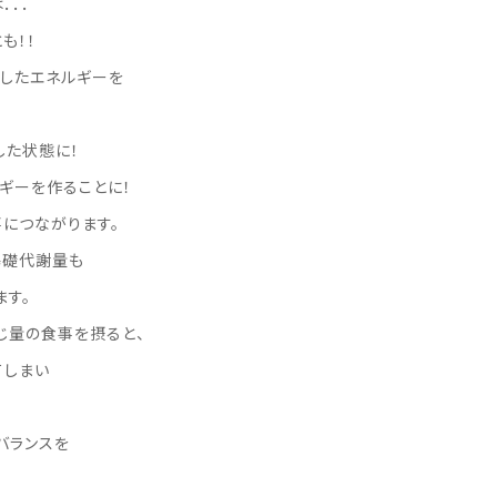
．．．
も！！
費したエネルギーを
した状態に！
ギーを作ることに！
につながります。
基礎代謝量も
ます。
じ量の食事を摂ると、
てしまい
バランスを