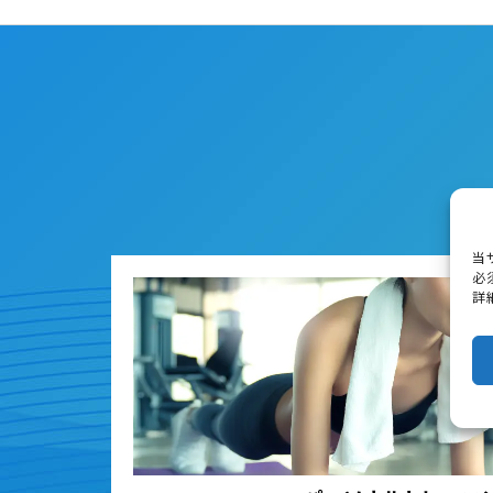
当
必
詳