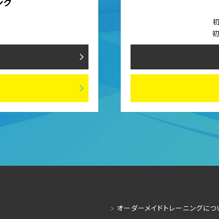
ング
）
初
初
オーダーメイドトレーニングにつ