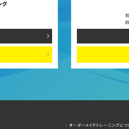
ング
）
初
初
オーダーメイドトレーニングにつ