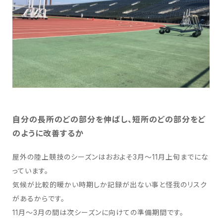
⾃分の⻑所のどの部分を伸ばし、短所のどの部分をど
のように改善するか
屋外の陸上競技のシーズンはおおよそ3⽉〜11⽉上旬までにな
っています。
気候が⽐較的暖かい時期しか記録が出ない事と怪我のリスク
があるからです。
11⽉〜3⽉の間は次シーズンに向けての準備期間です。