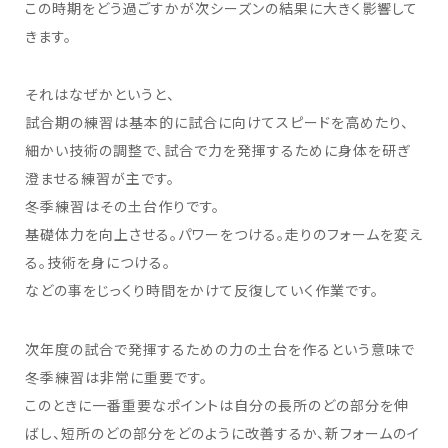
この時期をどう過ごすかが次シーズンの結果に⼤きく影響して
きます。
それはなぜかというと、
試合期の練習は基本的に試合に向けてスピードを⾼めたり、
細かい技術の調整で、試合で⼒を発揮するために⾝体を研ぎ
澄ませる練習が主です。
冬季練習はその⼟台作りです。
基礎体⼒を向上させる。パワーをつける。⾛りのフォームを変え
る。技術を⾝につける。
などの事をじっくり時間をかけて反復していく作業です。
次年度の試合で発揮するための⼒の⼟台を作るという意味で
冬季練習は⾮常に重要です。
このときに⼀番重要なポイントは⾃分の⻑所のどの部分を伸
ばし、短所のどの部分をどのように改善するか、新フォームのイ