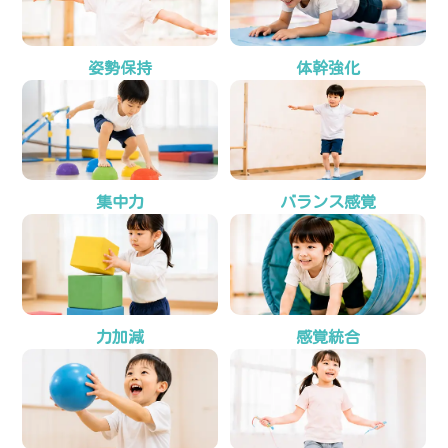
姿勢保持
体幹強化
集中力
バランス感覚
力加減
感覚統合