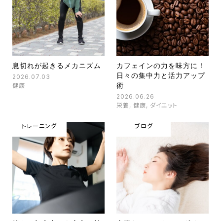
息切れが起きるメカニズム
カフェインの力を味方に！
日々の集中力と活力アップ
2026.07.03
術
健康
2026.06.26
栄養
,
健康
,
ダイエット
トレーニング
ブログ