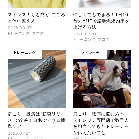
ストレス太りを防ぐ“こころ
忙しくてもできる！1日10
と体の整え方”
分のHIITで脂肪燃焼効果を
上げる方法
2026.08.07
トレーニング
,
ブログ
2026.07.31
トレーニング
,
ブログ
トレーニング
ストレッチ
肩こり・腰痛は“筋膜リリー
肩こり・腰痛に悩む方へ。
ス”で改善！自宅でできる簡
ストレッチ専門店で数千人
単ケア
を担当してきたトレーナー
が伝えたいこと
2026.07.24
トレーニング
,
ブログ