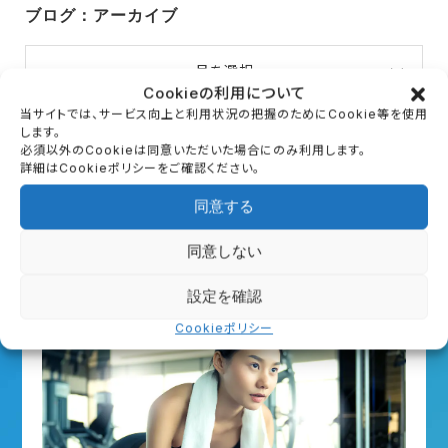
ブログ：アーカイブ
月を選択
Cookieの利用について
当サイトでは、サービス向上と利用状況の把握のためにCookie等を使用
します。
必須以外のCookieは同意いただいた場合にのみ利用します。
詳細はCookieポリシーをご確認ください。
同意する
First Trial
同意しない
初回体験のご案内
設定を確認
Cookieポリシー