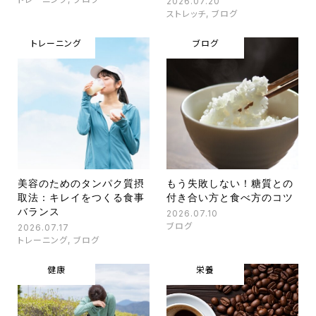
2026.07.20
ストレッチ
,
ブログ
トレーニング
ブログ
美容のためのタンパク質摂
もう失敗しない！糖質との
取法：キレイをつくる食事
付き合い方と食べ方のコツ
バランス
2026.07.10
ブログ
2026.07.17
トレーニング
,
ブログ
健康
栄養