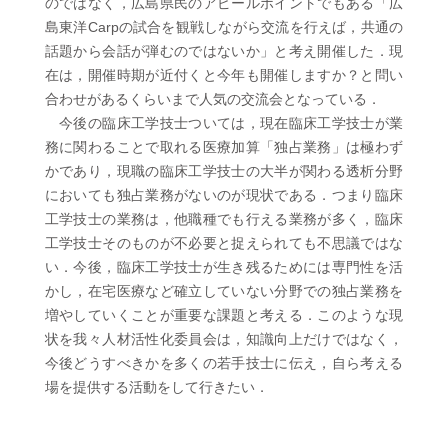
のではなく，広島県民のアピールポイントでもある「広
島東洋Carpの試合を観戦しながら交流を行えば，共通の
話題から会話が弾むのではないか」と考え開催した．現
在は，開催時期が近付くと今年も開催しますか？と問い
合わせがあるくらいまで人気の交流会となっている．
今後の臨床工学技士ついては，現在臨床工学技士が業
務に関わることで取れる医療加算「独占業務」は極わず
かであり，現職の臨床工学技士の大半が関わる透析分野
においても独占業務がないのが現状である．つまり臨床
工学技士の業務は，他職種でも行える業務が多く，臨床
工学技士そのものが不必要と捉えられても不思議ではな
い．今後，臨床工学技士が生き残るためには専門性を活
かし，在宅医療など確立していない分野での独占業務を
増やしていくことが重要な課題と考える．このような現
状を我々人材活性化委員会は，知識向上だけではなく，
今後どうすべきかを多くの若手技士に伝え，自ら考える
場を提供する活動をして行きたい．