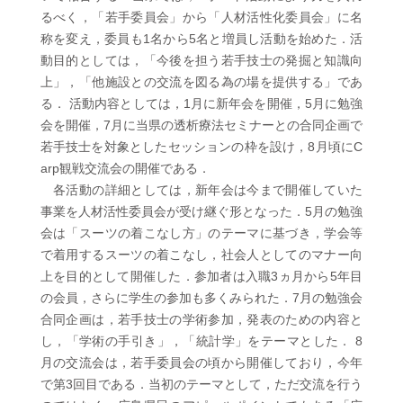
るべく，「若手委員会」から「人材活性化委員会」に名
称を変え，委員も1名から5名と増員し活動を始めた．活
動目的としては，「今後を担う若手技士の発掘と知識向
上」，「他施設との交流を図る為の場を提供する」であ
る． 活動内容としては，1月に新年会を開催，5月に勉強
会を開催，7月に当県の透析療法セミナーとの合同企画で
若手技士を対象としたセッションの枠を設け，8月頃にC
arp観戦交流会の開催である．
各活動の詳細としては，新年会は今まで開催していた
事業を人材活性委員会が受け継ぐ形となった．5月の勉強
会は「スーツの着こなし方」のテーマに基づき，学会等
で着用するスーツの着こなし，社会人としてのマナー向
上を目的として開催した．参加者は入職3ヵ月から5年目
の会員，さらに学生の参加も多くみられた．7月の勉強会
合同企画は，若手技士の学術参加，発表のための内容と
し，「学術の手引き」，「統計学」をテーマとした． 8
月の交流会は，若手委員会の頃から開催しており，今年
で第3回目である．当初のテーマとして，ただ交流を行う