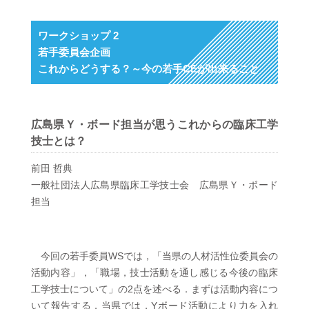
ワークショップ 2
若手委員会企画
これからどうする？～今の若手CEが出来ること
広島県Ｙ・ボード担当が思うこれからの臨床工学
技士とは？
前田 哲典
一般社団法人広島県臨床工学技士会 広島県Ｙ・ボード
担当
今回の若手委員WSでは，「当県の人材活性位委員会の
活動内容」，「職場，技士活動を通し感じる今後の臨床
工学技士について」の2点を述べる．まずは活動内容につ
いて報告する．当県では，Yボード活動により力を入れ